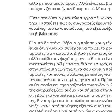
αλλά με ποιητικούς όρους. Αλλά είναι και β
τα έχουν ζήσει κι έχουν δοκιμαστεί. Μ΄ αυτή 
Είστε στο Δίκτυο γυναικών συγγραφέων κατ
της». Πιστεύετε πως οι συγγραφείς έχουν τ
γυναίκες που κακοποιούνται, που εξευτελίζ
τα βιβλία τους;
Γι' αυτό δε φτάνει βέβαια η ποίηση και η τ
είναι ότι η γυναίκα συνεχίζει να παίζει το
τιμωρίες στην κοινωνία. Δηλαδή όταν ένας ά
αλλά σκάβει την ψυχή της, την πείθει ότι ε
εγκαταλείπει μαζί με τα παιδιά του συχνά,
στην υπόλοιπη ζωή της, τι να σου κάνει η π
τιμωρίες και ποινές ανάλογες με εκείνες γι
την κακοήθεια, την ατιμία, την αλητεία. Πρέ
αυθαιρεσία και την αλαζονεία των ανδρών. Σ
της ανδρικής βίας, ακόμα και σήμερα στην Α
στη Δύση κακοποιείται μέσα απ' τη λογική 
της. Είναι κρίμα αυτό το πλάσμα που γεννάε
να ζει κάτω από συνθήκες εξευτελισμού του 
αδελφή, η κόρη. Γιατί αυτή η αιώνια κακοδα