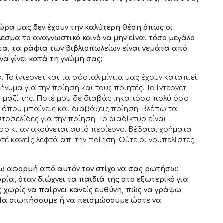
ώρα μας δεν έχουν την καλύτερη θέση όπως οι
εσμα το αναγνωστικό κοινό να μην είναι τόσο μεγάλο
τα, τα ράφια των βιβλιοπωλείων είναι γεμάτα από
να γίνει κατά τη γνώμη σας;
Το ίντερνετ και τα σόσιαλ μίντια μας έχουν καταπιεί
υμα για την ποίηση και τους ποιητές. Το ίντερνετ
 μαζί της. Ποτέ μου δε διαβάστηκα τόσο πολύ όσο
 όπου μπαίνεις και διαβάζεις ποίηση. Βλέπω τα
οσελίδες για την ποίηση. Το διαδίκτυο είναι
σο κι αν ακούγεται αυτό περίεργο. Βέβαια, χρήματα
έ κανείς λεφτά απ' την ποίηση. Ούτε οι νομπελίστες
νω αφορμή από αυτόν τον στίχο να σας ρωτήσω:
ρία, όταν διώχνει τα παιδιά της στο εξωτερικό για
ς χωρίς να παίρνει κανείς ευθύνη, πώς να γράψω
 Να σιωπήσουμε ή να πεισμώσουμε ώστε να