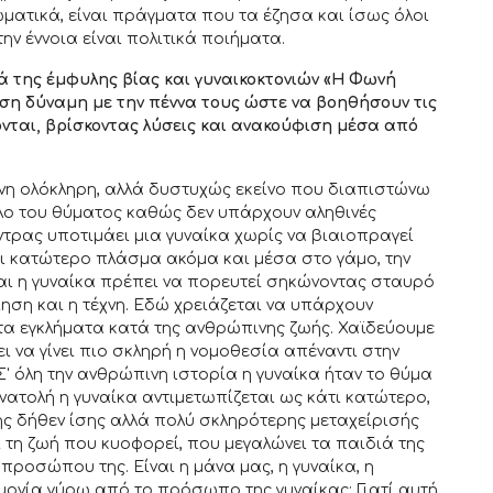
ιωματικά, είναι πράγματα που τα έζησα και ίσως όλοι
την έννοια είναι πολιτικά ποιήματα.
ά της έμφυλης βίας και γυναικοκτονιών «Η Φωνή
όση δύναμη με την πέννα τους ώστε να βοηθήσουν τις
ονται, βρίσκοντας λύσεις και ανακούφιση μέσα από
έχνη ολόκληρη, αλλά δυστυχώς εκείνο που διαπιστώνω
 ρόλο του θύματος καθώς δεν υπάρχουν αληθινές
ντρας υποτιμάει μια γυναίκα χωρίς να βιαιοπραγεί
ίναι κατώτερο πλάσμα ακόμα και μέσα στο γάμο, την
 και η γυναίκα πρέπει να πορευτεί σηκώνοντας σταυρό
οίηση και η τέχνη. Εδώ χρειάζεται να υπάρχουν
α τα εγκλήματα κατά της ανθρώπινης ζωής. Χαϊδεύουμε
πει να γίνει πιο σκληρή η νομοθεσία απέναντι στην
' όλη την ανθρώπινη ιστορία η γυναίκα ήταν το θύμα
νατολή η γυναίκα αντιμετωπίζεται ως κάτι κατώτερο,
της δήθεν ίσης αλλά πολύ σκληρότερης μεταχείρισής
ι τη ζωή που κυοφορεί, που μεγαλώνει τα παιδιά της
προσώπου της. Είναι η μάνα μας, η γυναίκα, η
ιμονία γύρω από το πρόσωπο της γυναίκας; Γιατί αυτή