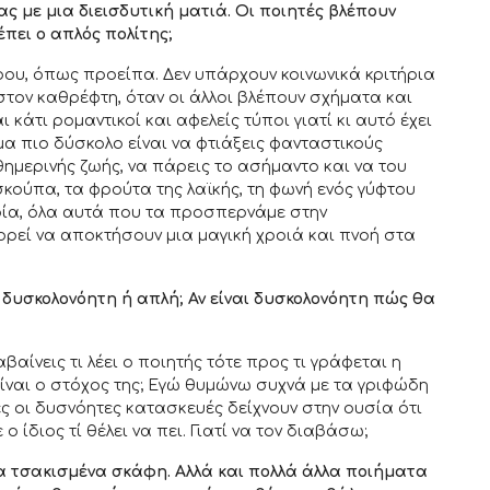
ς με μια διεισδυτική ματιά. Οι ποιητές βλέπουν
έπει ο απλός πολίτης;
ρου, όπως προείπα. Δεν υπάρχουν κοινωνικά κριτήρια
στον καθρέφτη, όταν οι άλλοι βλέπουν σχήματα και
 κάτι ρομαντικοί και αφελείς τύποι γιατί κι αυτό έχει
όμα πιο δύσκολο είναι να φτιάξεις φανταστικούς
θημερινής ζωής, να πάρεις το ασήμαντο και να του
κούπα, τα φρούτα της λαϊκής, τη φωνή ενός γύφτου
οία, όλα αυτά που τα προσπερνάμε στην
ορεί να αποκτήσουν μια μαγική χροιά και πνοή στα
, δυσκολονόητη ή απλή; Αν είναι δυσκολονόητη πώς θα
αίνεις τι λέει ο ποιητής τότε προς τι γράφεται η
ίναι ο στόχος της; Εγώ θυμώνω συχνά με τα γριφώδη
ές οι δυσνόητες κατασκευές δείχνουν στην ουσία ότι
 ίδιος τί θέλει να πει. Γιατί να τον διαβάσω;
 τα τσακισμένα σκάφη. Αλλά και πολλά άλλα ποιήματα