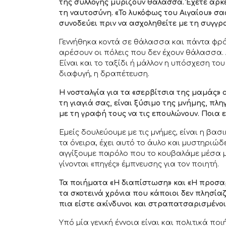
της συλλογής μυρίζουν θάλασσα. Έχετε αρ
τη ναυτοσύνη. «Το λυκόφως του Αιγαίου» σ
συνοδεύει πριν να ασχοληθείτε με τη συγγρ
Γεννήθηκα κοντά σε θάλασσα και πάντα φρόν
αρέσουν οι πόλεις που δεν έχουν θάλασσα. 
Είναι και το ταξίδι ή μάλλον η υπόσχεση το
διαφυγή, η δραπέτευση.
Η νοσταλγία για τα «σερβίτσια της μαμάς» 
τη γιαγιά σας, είναι ξύσιμο της μνήμης, πλη
με τη γραφή τους να τις επουλώνουν. Ποια ε
Εμείς δουλεύουμε με τις μνήμες, είναι η βασ
τα όνειρα, έχει αυτό το άυλο και μυστηριώδ
αγγίξουμε παρόλο που το κουβαλάμε μέσα μα
γίνονται «πηγές» έμπνευσης για τον ποιητή.
Τα ποιήματα «Η διαπίστωση» και «Η προσαρ
τα σκοτεινά χρόνια που κάποιοι δεν πλησία
πια είστε ακίνδυνοι και στραπατσαρισμένοι
Υπό μία γενική έννοια είναι και πολιτικά πο