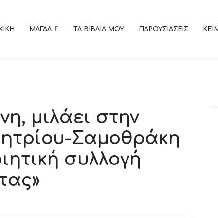
ΧΙΚΗ
ΜΑΓΔΑ
ΤΑ ΒΙΒΛΙΑ ΜΟΥ
ΠΑΡΟΥΣΙΑΣΕΙΣ
KEI
η, μιλάει στην
ητρίου-Σαμοθράκη
οιητική συλλογή
τας»