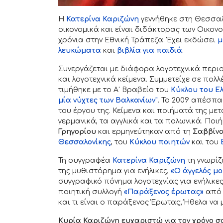
H
Κατερίνα Καριζώνη
γεννήθηκε στη Θεσσαλ
οικονομικά και είναι διδάκτορας των Οικον
χρόνια στην Εθνική Τράπεζα. Έχει εκδώσει
μ
λευκώματα
και
βιβλία για παιδιά
.
Συνεργάζεται με διάφορα λογοτεχνικά περι
και λογοτεχνικά κείμενα. Συμμετείχε σε πολλέ
τιμήθηκε με το Α' Βραβείο του
Κύκλου του Ελ
μία νύχτες των Βαλκανίων"
. Το 2009 απέσπ
του έργου της. Κείμενα και ποιήματά της μ
γερμανικά, τα αγγλικά και τα πολωνικά. Πο
Γρηγορίου
και ερμηνεύτηκαν από τη
Σαββίνα
Θεσσαλονίκης
, του
Κύκλου ποιητών
και του
Τη συγγραφέα
Κατερίνα Καριζώνη
τη γνωρίζ
της μυθιστόρημα για ενήλικες,
«Ο άγγελός μ
συγγραφικό πόνημα λογοτεχνίας για ενήλικες
ποιητική συλλογή
«Παράξενος έρωτας»
από 
και τι είναι ο παράξενος Έρωτας; Ήθελα να μ
Κυρία Καριζώνη ευχαριστώ για τον χρόνο σα