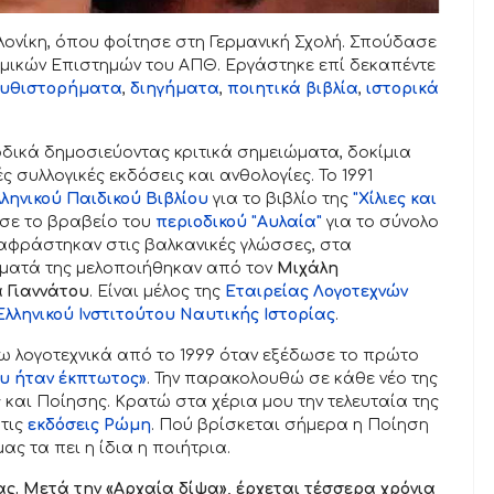
ονίκη, όπου φοίτησε στη Γερμανική Σχολή. Σπούδασε
ομικών Επιστημών του ΑΠΘ. Εργάστηκε επί δεκαπέντε
υθιστορήματα
,
διηγήματα
,
ποιητικά βιβλία
,
ιστορικά
οδικά δημοσιεύοντας κριτικά σημειώματα, δοκίμια
ς συλλογικές εκδόσεις και ανθολογίες. Το 1991
ληνικού Παιδικού Βιβλίου
για το βιβλίο της
"Χίλιες και
ασε το βραβείο του
περιοδικού "Αυλαία"
για το σύνολο
εταφράστηκαν στις βαλκανικές γλώσσες, στα
ιήματά της μελοποιήθηκαν από τον
Μιχάλη
 Γιαννάτου
. Είναι μέλος της
Εταιρείας Λογοτεχνών
Ελληνικού Ινστιτούτου Ναυτικής Ιστορίας
.
ω λογοτεχνικά από το 1999 όταν εξέδωσε το πρώτο
ου ήταν έκπτωτος»
. Την παρακολουθώ σε κάθε νέο της
 και Ποίησης. Κρατώ στα χέρια μου την τελευταία της
τις
εκδόσεις Ρώμη
. Πού βρίσκεται σήμερα η Ποίηση
ας τα πει η ίδια η ποιήτρια.
ς. Μετά την «Αρχαία δίψα», έρχεται τέσσερα χρόνια