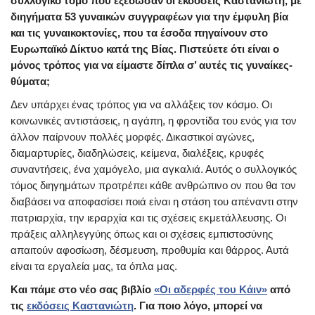
συλλογικό τόμο που εξέδωσαν οι εκδόσεις Καστανιώτη, με
διηγήματα 53 γυναικών συγγραφέων για την έμφυλη βία
και τις γυναικοκτονίες, που τα έσοδα πηγαίνουν στο
Ευρωπαϊκό Δίκτυο κατά της Βίας. Πιστεύετε ότι είναι ο
μόνος τρόπος για να είμαστε δίπλα σ’ αυτές τις γυναίκες-
θύματα;
Δεν υπάρχει ένας τρόπος για να αλλάξεις τον κόσμο. Οι
κοινωνικές αντιστάσεις, η αγάπη, η φροντίδα του ενός για τον
άλλον παίρνουν πολλές μορφές. Δικαστικοί αγώνες,
διαμαρτυρίες, διαδηλώσεις, κείμενα, διαλέξεις, κρυφές
συναντήσεις, ένα χαμόγελο, μια αγκαλιά. Αυτός ο συλλογικός
τόμος διηγημάτων προτρέπει κάθε ανθρώπινο ον που θα τον
διαβάσει να αποφασίσει ποιά είναι η στάση του απέναντι στην
πατριαρχία, την ιεραρχία και τις σχέσεις εκμετάλλευσης. Οι
πράξεις αλληλεγγύης όπως και οι σχέσεις εμπιστοσύνης
απαιτούν αφοσίωση, δέσμευση, προθυμία και θάρρος. Αυτά
είναι τα εργαλεία μας, τα όπλα μας.
Και πάμε στο νέο σας βιβλίο
«Οι αδερφές του Κάιν»
από
τις
εκδόσεις Καστανιώτη
. Για ποιο λόγο, μπορεί να