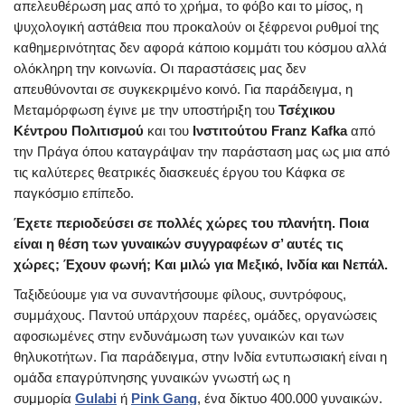
απελευθέρωση μας από το χρήμα, το φόβο και το μίσος, η
ψυχολογική αστάθεια που προκαλούν οι ξέφρενοι ρυθμοί της
καθημερινότητας δεν αφορά κάποιο κομμάτι του κόσμου αλλά
ολόκληρη την κοινωνία. Οι παραστάσεις μας δεν
απευθύνονται σε συγκεκριμένο κοινό. Για παράδειγμα, η
Μεταμόρφωση έγινε με την υποστήριξη του
Τσέχικου
Κέντρου Πολιτισμού
και του
Ινστιτούτου Franz Kafka
από
την Πράγα όπου καταγράψαν την παράσταση μας ως μια από
τις καλύτερες θεατρικές διασκευές έργου του Κάφκα σε
παγκόσμιο επίπεδο.
Έχετε περιοδεύσει σε πολλές χώρες του πλανήτη. Ποια
είναι η θέση των γυναικών συγγραφέων σ’ αυτές τις
χώρες; Έχουν φωνή; Και μιλώ για Μεξικό, Ινδία και Νεπάλ.
Ταξιδεύουμε για να συναντήσουμε φίλους, συντρόφους,
συμμάχους. Παντού υπάρχουν παρέες, ομάδες, οργανώσεις
αφοσιωμένες στην ενδυνάμωση των γυναικών και των
θηλυκοτήτων. Για παράδειγμα, στην Ινδία εντυπωσιακή είναι η
ομάδα επαγρύπνησης γυναικών γνωστή ως η
συμμορία
Gulabi
ή
Pink Gang
, ένα δίκτυο 400.000 γυναικών.