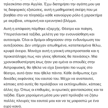
τηλεσκόπιο στην Αγγλία. Έχω διατηρήσει την αγάπη μου για
τις διαφορικές εξισώσεις, αυτή η μαθηματική σκέψη που με
βοηθάει στο να πλησιάζω κάθε καινούργιο ρόλο ή χαρακτήρα
με ακρίβεια, υπομονή και ερευνητικό βλέμμα.
Αυτή η απόφαση πάρθηκε εξαρχής. Θέατρο και ποίηση.
Υπερατλαντικά ταξίδια, μελέτη για την ενσυναίσθηση και
αυτονομία. Όλοι οι δρόμοι οδηγούσαν στην ενδυνάμωση του
αυτεξούσιου. Δεν υπήρχαν απωθημένα, καταπιεσμένα θέλω,
κρυφά όνειρα. Μονάχα αυτή η γονική υπερπροστασία και η
προκατάληψη πως «αν γίνεις ηθοποιός θα πεινάσεις». Μια
χρονοκαθυστέρηση ίσως ήταν για εμένα οι σπουδές στην
Αστροφυσική, θα ήθελα να είχα ξεκινήσει πιο νωρίς στο
θέατρο, αυτό ήταν που ήθελα πάντα. Κάθε άνθρωπος έχει
δεκάδες εκφάνσεις του εαυτού του. Μέχρι να αναπαυτεί,
κάποιες από αυτές θα προλάβουν να εκπληρωθούν, κάποιες
άλλες όχι. Όπως οι επιθυμίες, οι ερωτικές φαντασιώσεις και τα
ταξίδια. Είμαι χαρούμενη μέσα μου γιατί πρόλαβα να ζήσω
πολλές πλευρές του εαυτού μου και να τις μοιραστώ με ένα
ευρύ κοινό.