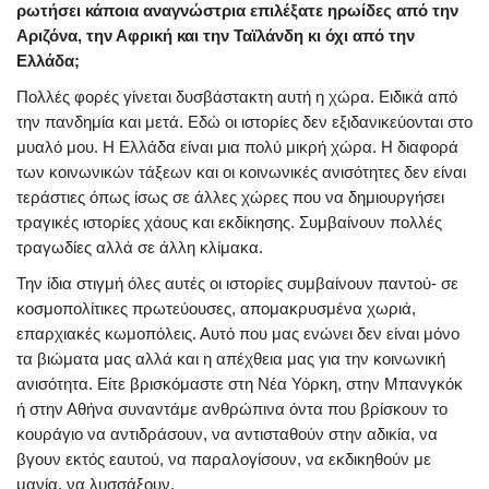
ρωτήσει κάποια αναγνώστρια επιλέξατε ηρωίδες από την
Αριζόνα, την Αφρική και την Ταϊλάνδη κι όχι από την
Ελλάδα;
Πολλές φορές γίνεται δυσβάστακτη αυτή η χώρα. Ειδικά από
την πανδημία και μετά. Εδώ οι ιστορίες δεν εξιδανικεύονται στο
μυαλό μου. Η Ελλάδα είναι μια πολύ μικρή χώρα. Η διαφορά
των κοινωνικών τάξεων και οι κοινωνικές ανισότητες δεν είναι
τεράστιες όπως ίσως σε άλλες χώρες που να δημιουργήσει
τραγικές ιστορίες χάους και εκδίκησης. Συμβαίνουν πολλές
τραγωδίες αλλά σε άλλη κλίμακα.
Την ίδια στιγμή όλες αυτές οι ιστορίες συμβαίνουν παντού- σε
κοσμοπολίτικες πρωτεύουσες, απομακρυσμένα χωριά,
επαρχιακές κωμοπόλεις. Αυτό που μας ενώνει δεν είναι μόνο
τα βιώματα μας αλλά και η απέχθεια μας για την κοινωνική
ανισότητα. Είτε βρισκόμαστε στη Νέα Υόρκη, στην Μπανγκόκ
ή στην Αθήνα συναντάμε ανθρώπινα όντα που βρίσκουν το
κουράγιο να αντιδράσουν, να αντισταθούν στην αδικία, να
βγουν εκτός εαυτού, να παραλογίσουν, να εκδικηθούν με
μανία, να λυσσάξουν.