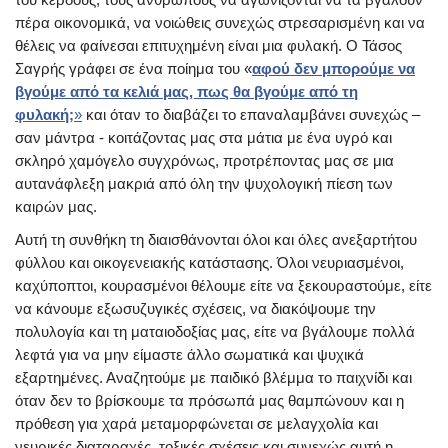
πέρα οικονομικά, να νοιώθεις συνεχώς στρεσαρισμένη και να
θέλεις να φαίνεσαι επιτυχημένη είναι μια φυλακή. Ο Τάσος
Σαγρής γράφει σε ένα ποίημα του «
αφού δεν μπορούμε να
βγούμε από τα κελιά μας, πως θα βγούμε από τη
φυλακή;
»
και όταν το διαβάζει το επαναλαμβάνει συνεχώς –
σαν μάντρα - κοιτάζοντας μας στα μάτια με ένα υγρό και
σκληρό χαμόγελο συγχρόνως, προτρέποντας μας σε μια
αυτανάφλεξη μακριά από όλη την ψυχολογική πίεση των
καιρών μας.
Αυτή τη συνθήκη τη διαισθάνονται όλοι και όλες ανεξαρτήτου
φύλλου και οικογενειακής κατάστασης. Όλοι νευριασμένοι,
καχύποπτοι, κουρασμένοι θέλουμε είτε να ξεκουραστούμε, είτε
να κάνουμε εξωσυζυγικές σχέσεις, να διακόψουμε την
πολυλογία και τη ματαιοδοξίας μας, είτε να βγάλουμε πολλά
λεφτά για να μην είμαστε άλλο σωματικά και ψυχικά
εξαρτημένες. Αναζητούμε με παιδικό βλέμμα το παιχνίδι και
όταν δεν το βρίσκουμε τα πρόσωπά μας θαμπώνουν και η
πρόθεση για χαρά μεταμορφώνεται σε μελαγχολία και
νευρικές διαταραχές, τοξικές σχέσεις και συνεχώς αυτή η