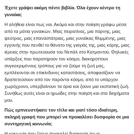
Έχετε γράψει ακόμη πέντε βιβλία. Όλα έχουν κέντρο τη
γυναίκα;
Η αλήθεια είναι πως ναι. Ακόμα και στην ποίηση γράφω μέσα
από τα μάτια γυναικών. Μιας πειρατίνας, μια πόρνης, μιας
ψεύτρας, μιας επαναστάτριας, μιας γυναίκας θλιμμένης, μιας
εγγονής που πενθεί το θάνατο της γιαγιάς της, μιας κόρης, μιας
ιέρειας στην πρωτεύουσα του Νεπάλ στο Κατμαντού. Θηλυκές
υπάρξεις που παρατηρούν τον κόσμο, διακηρύττουν
συγκεκριμένους τρόπους για να ζούμε τη ζωή μας,
εμπλέκονται σε επικίνδυνες καταστάσεις, αποφασίζουν να
δραπετεύσουν από τον παρόντα κόσμο, από το υπάρχον
χωρόχρονο, υπερβαίνουν τα όρια και ζούνε μια εκστατική ζωή.
Συνήθως αυτές είναι οι ηρωίδες στην ποίηση και στα διηγήματα
μου.
Πώς εμπνευστήκατε τον τίτλο και γιατί τόσο ιδιαίτερη,
σκληρή γραφή που μπορεί να προκαλέσει δυσφορία σε μια
συντηρητική κοινωνία;
Η κοινωνία που ζούμε προκαλεί δυσφορία όχι οι