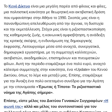
Το
Κενό Δίκτυο
είναι μια μεγάλη παρέα από φίλους και φίλες,
μια πολιτιστική κοινότητα με θεωρητική και ακτιβιστική δράση
που εμφανίστηκε στην Αθήνα το 1990. Σκοπός μας είναι η
πανανθρώπινη απελευθέρωση από την άγνοια, τη δυστυχία
και την εκμετάλλευση. Στόχοι μας είναι η ριζοσπαστικοποίηση
της καθημερινής ζωής, η κοινωνική αμφισβήτηση, η ανάδειξη
της κριτικής σκέψης, η ενδυνάμωση της δημιουργικής
έκφρασης. Λειτουργούμε μέσα από ανοιχτά, συνεργατικά,
δημιουργικά εργαστήρια, με τη συμμετοχή καλλιτεχνών,
ακτιβιστών, ακαδημαϊκών, επιστημόνων και πνευματικών
φίλων. Αυτή την περίοδο ετοιμάζουμε ένα πολύ ευρύ, ανοιχτό
κάλεσμα συμμετοχής στην κοινότητα, ένα «Update» του Κενού
Δικτύου, όπως το λέμε και μεταξύ μας. Επίσης, ετοιμάζουμε
για την Άνοιξη ένα πολύ εκτεταμένο συνέδριο για την Αγάπη
με την επονομασία
«Έρωτας ή Τίποτα- Το ριζοσπαστικό
νόημα της Αγάπης σήμερα»
.
Επίσης, είστε μέλος του Δικτύου Γυναικών Συγγραφέων
«Η
φωνή της»
αλλά και μέλος του συντονιστικού για τον