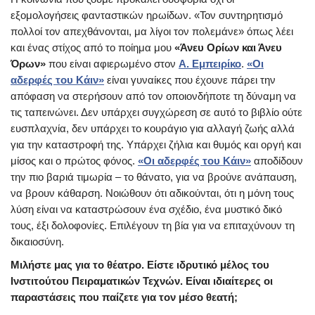
εξομολογήσεις φανταστικών ηρωίδων. «Τον συντηρητισμό
πολλοί τον απεχθάνονται, μα λίγοι τον πολεμάνε» όπως λέει
και ένας στίχος από το ποίημα μου
«Άνευ Ορίων και Άνευ
Όρων»
που είναι αφιερωμένο στον
Α. Εμπειρίκο
.
«Οι
αδερφές του Κάιν»
είναι γυναίκες που έχουνε πάρει την
απόφαση να στερήσουν από τον οποιονδήποτε τη δύναμη να
τις ταπεινώνει. Δεν υπάρχει συγχώρεση σε αυτό το βιβλίο ούτε
ευσπλαχνία, δεν υπάρχει το κουράγιο για αλλαγή ζωής αλλά
για την καταστροφή της. Υπάρχει ζήλια και θυμός και οργή και
μίσος και ο πρώτος φόνος.
«Οι αδερφές του Κάιν»
αποδίδουν
την πιο βαριά τιμωρία – το θάνατο, για να βρούνε ανάπαυση,
να βρουν κάθαρση. Νοιώθουν ότι αδικούνται, ότι η μόνη τους
λύση είναι να καταστρώσουν ένα σχέδιο, ένα μυστικό δικό
τους, έξι δολοφονίες. Επιλέγουν τη βία για να επιταχύνουν τη
δικαιοσύνη.
Μιλήστε μας για το θέατρο. Είστε ιδρυτικό μέλος του
Ινστιτούτου Πειραματικών Τεχνών. Είναι ιδιαίτερες οι
παραστάσεις που παίζετε για τον μέσο θεατή;