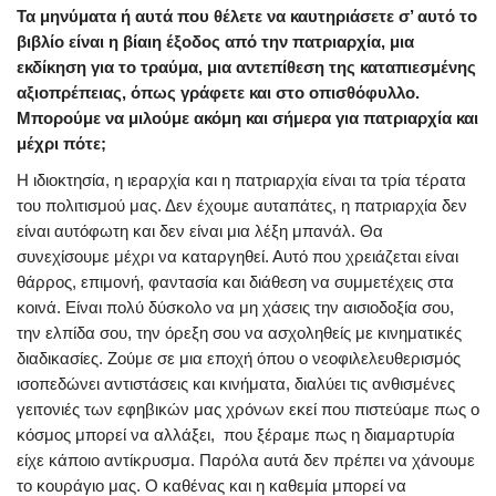
Τα μηνύματα ή αυτά που θέλετε να καυτηριάσετε σ’ αυτό το
βιβλίο είναι η βίαιη έξοδος από την πατριαρχία, μια
εκδίκηση για το τραύμα, μια αντεπίθεση της καταπιεσμένης
αξιοπρέπειας, όπως γράφετε και στο οπισθόφυλλο.
Μπορούμε να μιλούμε ακόμη και σήμερα για πατριαρχία και
μέχρι πότε;
Η ιδιοκτησία, η ιεραρχία και η πατριαρχία είναι τα τρία τέρατα
του πολιτισμού μας. Δεν έχουμε αυταπάτες, η πατριαρχία δεν
είναι αυτόφωτη και δεν είναι μια λέξη μπανάλ. Θα
συνεχίσουμε μέχρι να καταργηθεί. Αυτό που χρειάζεται είναι
θάρρος, επιμονή, φαντασία και διάθεση να συμμετέχεις στα
κοινά. Είναι πολύ δύσκολο να μη χάσεις την αισιοδοξία σου,
την ελπίδα σου, την όρεξη σου να ασχοληθείς με κινηματικές
διαδικασίες. Ζούμε σε μια εποχή όπου ο νεοφιλελευθερισμός
ισοπεδώνει αντιστάσεις και κινήματα, διαλύει τις ανθισμένες
γειτονιές των εφηβικών μας χρόνων εκεί που πιστεύαμε πως ο
κόσμος μπορεί να αλλάξει, που ξέραμε πως η διαμαρτυρία
είχε κάποιο αντίκρυσμα. Παρόλα αυτά δεν πρέπει να χάνουμε
το κουράγιο μας. Ο καθένας και η καθεμία μπορεί να