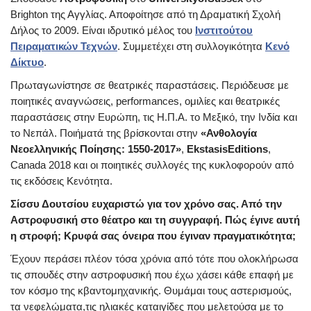
Brighton της Αγγλίας. Αποφοίτησε από τη Δραματική Σχολή
Δήλος το 2009. Είναι ιδρυτικό μέλος του
Ινστιτούτου
Πειραματικών Τεχνών
. Συμμετέχει στη συλλογικότητα
Κενό
Δίκτυο
.
Πρωταγωνίστησε σε θεατρικές παραστάσεις. Περιόδευσε με
ποιητικές αναγνώσεις, performances, ομιλίες και θεατρικές
παραστάσεις στην Ευρώπη, τις Η.Π.Α. το Μεξικό, την Ινδία και
το Νεπάλ. Ποιήματά της βρίσκονται στην
«Ανθολογία
Νεοελληνικής Ποίησης: 1550-2017»
,
EkstasisEditions
,
Canada 2018 και οι ποιητικές συλλογές της κυκλοφορούν από
τις εκδόσεις Κενότητα.
Σίσσυ Δουτσίου ευχαριστώ για τον χρόνο σας. Από την
Αστροφυσική στο θέατρο και τη συγγραφή. Πώς έγινε αυτή
η στροφή; Κρυφά σας όνειρα που έγιναν πραγματικότητα;
Έχουν περάσει πλέον τόσα χρόνια από τότε που ολοκλήρωσα
τις σπουδές στην αστροφυσική που έχω χάσει κάθε επαφή με
τον κόσμο της κβαντομηχανικής. Θυμάμαι τους αστερισμούς,
τα νεφελώματα,τις ηλιακές καταιγίδες που μελετούσα με το