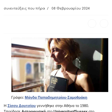
συνεντεύξεις που πήρα
08 Φεβρουαρίου 2024
Γράφει:
Μάγδα Παπαδημητρίου-Σαμοθράκη
Η
Σίσσυ Δουτσίου
γεννήθηκε στην Αθήνα το 1980.
Σπούδασε
Αστροφυσική
στο
UniversityofSussex
στο