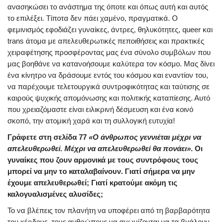
ανασηκώσει το ανάστημα της όποτε και όπως αυτή και αυτός
το επιλέξει. Τίποτα δεν πάει χαμένο, πραγματικά. Ο
φεμινισμός εφοδιάζει γυναίκες, άντρες, θηλυκότητες, queer και
trans άτομα με απελευθερωτικές πεποιθήσεις και πρακτικές
χειραφέτησης προσφέροντας μας ένα σύνολο συμβόλων που
μας βοηθάνε να κατανοήσουμε καλύτερα τον κόσμο. Μας δίνει
ένα κίνητρο να δράσουμε εντός του κόσμου και εναντίον του,
να παρέχουμε τελετουργικά συντροφικότητας και ταύτισης σε
καιρούς ψυχικής απομόνωσης και πολιτικής καταπίεσης. Αυτό
που χρειαζόμαστε είναι ειλικρινή δέσμευση και ένα κοινό
σκοπό, την ατομική χαρά και τη συλλογική ευτυχία!
Γράφετε στη σελίδα 77
«Ο άνθρωπος γεννιέται μέχρι να
απελευθερωθεί. Μέχρι να απελευθερωθεί θα πονάει»
. Οι
γυναίκες που ζουν αρμονικά με τους συντρόφους τους
μπορεί να μην το καταλαβαίνουν. Γιατί σήμερα να μην
έχουμε απελευθερωθεί; Γιατί κρατούμε ακόμη τις
καλογυαλισμένες αλυσίδες;
Το να βλέπεις τον πλανήτη να υποφέρει από τη βαρβαρότητα
του κέρδους, τους ανθρώπους να αγωνίζονται να τα βγάλουν