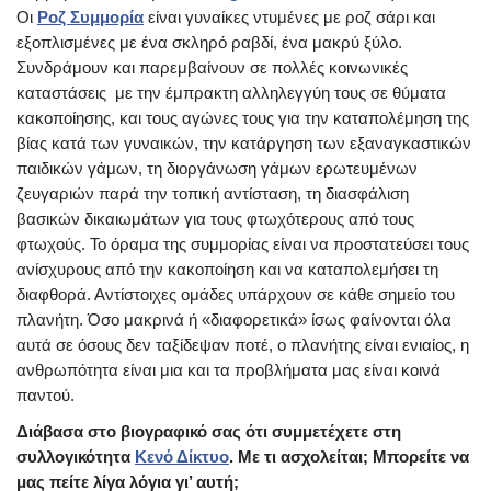
Οι
Pοζ Συμμορία
είναι γυναίκες ντυμένες με ροζ σάρι και
εξοπλισμένες με ένα σκληρό ραβδί, ένα μακρύ ξύλο.
Συνδράμουν και παρεμβαίνουν σε πολλές κοινωνικές
καταστάσεις με την έμπρακτη αλληλεγγύη τους σε θύματα
κακοποίησης, και τους αγώνες τους για την καταπολέμηση της
βίας κατά των γυναικών, την κατάργηση των εξαναγκαστικών
παιδικών γάμων, τη διοργάνωση γάμων ερωτευμένων
ζευγαριών παρά την τοπική αντίσταση, τη διασφάλιση
βασικών δικαιωμάτων για τους φτωχότερους από τους
φτωχούς. Το όραμα της συμμορίας είναι να προστατεύσει τους
ανίσχυρους από την κακοποίηση και να καταπολεμήσει τη
διαφθορά. Αντίστοιχες ομάδες υπάρχουν σε κάθε σημείο του
πλανήτη. Όσο μακρινά ή «διαφορετικά» ίσως φαίνονται όλα
αυτά σε όσους δεν ταξίδεψαν ποτέ, ο πλανήτης είναι ενιαίος, η
ανθρωπότητα είναι μια και τα προβλήματα μας είναι κοινά
παντού.
Διάβασα στο βιογραφικό σας ότι συμμετέχετε στη
συλλογικότητα
Κενό Δίκτυο
. Με τι ασχολείται; Μπορείτε να
μας πείτε λίγα λόγια γι’ αυτή;