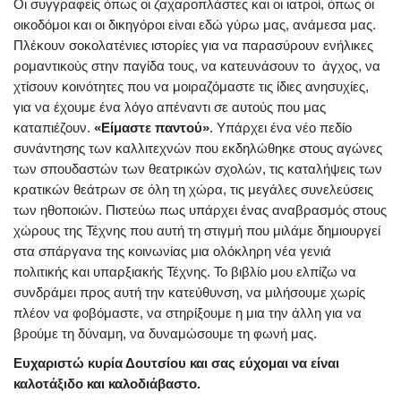
Οι συγγραφείς όπως οι ζαχαροπλάστες και οι ιατροί, όπως οι
οικοδόμοι και οι δικηγόροι είναι εδώ γύρω μας, ανάμεσα μας.
Πλέκουν σοκολατένιες ιστορίες για να παρασύρουν ενήλικες
ρομαντικούς στην παγίδα τους, να κατευνάσουν το άγχος, να
χτίσουν κοινότητες που να μοιραζόμαστε τις ίδιες ανησυχίες,
για να έχουμε ένα λόγο απέναντι σε αυτούς που μας
καταπιέζουν.
«Είμαστε παντού»
. Υπάρχει ένα νέο πεδίο
συνάντησης των καλλιτεχνών που εκδηλώθηκε στους αγώνες
των σπουδαστών των θεατρικών σχολών, τις καταλήψεις των
κρατικών θεάτρων σε όλη τη χώρα, τις μεγάλες συνελεύσεις
των ηθοποιών. Πιστεύω πως υπάρχει ένας αναβρασμός στους
χώρους της Τέχνης που αυτή τη στιγμή που μιλάμε δημιουργεί
στα σπάργανα της κοινωνίας μια ολόκληρη νέα γενιά
πολιτικής και υπαρξιακής Τέχνης. Το βιβλίο μου ελπίζω να
συνδράμει προς αυτή την κατεύθυνση, να μιλήσουμε χωρίς
πλέον να φοβόμαστε, να στηρίξουμε η μια την άλλη για να
βρούμε τη δύναμη, να δυναμώσουμε τη φωνή μας.
Ευχαριστώ κυρία Δουτσίου και σας εύχομαι να είναι
καλοτάξιδο και καλοδιάβαστο.