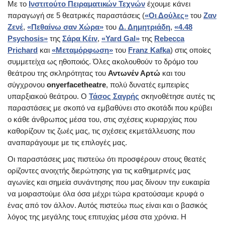
Με το
Ινστιτούτο Πειραματικών Τεχνών
έχουμε κάνει
παραγωγή σε 5 θεατρικές παραστάσεις (
«Οι Δούλες»
του
Ζαν
Ζενέ
,
«Πεθαίνω σαν Χώρα»
του
Δ. Δημητριάδη
,
«4.48
Psychosis»
της
Σάρα Κέιν
,
«Yard Gal»
της
Rebecca
Prichard
και
«Μεταμόρφωση»
του
Franz Kafka
) στις οποίες
συμμετείχα ως ηθοποιός. Όλες ακολουθούν το δρόμο του
θεάτρου της σκληρότητας του
Αντωνέν Αρτώ
και του
σύγχρονου
onyerfacetheatre
, πολύ δυνατές εμπειρίες
υπαρξιακού θεάτρου. Ο
Τάσος Σαγρής
σκηνοθέτησε αυτές τις
παραστάσεις με σκοπό να εμβαθύνει στο σκοτάδι που κρύβει
ο κάθε άνθρωπος μέσα του, στις σχέσεις κυριαρχίας που
καθορίζουν τις ζωές μας, τις σχέσεις εκμετάλλευσης που
αναπαράγουμε με τις επιλογές μας.
Οι παραστάσεις μας πιστεύω ότι προσφέρουν στους θεατές
ορίζοντες ανοιχτής διερώτησης για τις καθημερινές μας
αγωνίες και σημεία συνάντησης που μας δίνουν την ευκαιρία
να μοιραστούμε όλα όσα μέχρι τώρα κρατούσαμε κρυφά ο
ένας από τον άλλον. Αυτός πιστεύω πως είναι και ο βασικός
λόγος της μεγάλης τους επιτυχίας μέσα στα χρόνια. Η