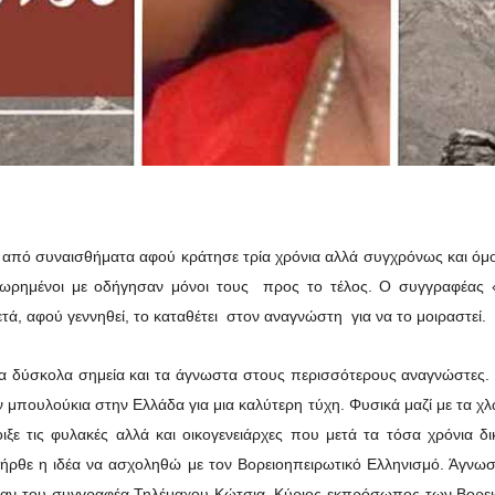
 από συναισθήματα αφού κράτησε τρία χρόνια αλλά συγχρόνως και όμο
λαιπωρημένοι με οδήγησαν μόνοι τους προς το τέλος. Ο συγγραφέας 
 μετά, αφού γεννηθεί, το καταθέτει στον αναγνώστη για να το μοιραστεί.
τα δύσκολα σημεία και τα άγνωστα στους περισσότερους αναγνώστες. 
 μπουλούκια στην Ελλάδα για μια καλύτερη τύχη. Φυσικά μαζί με τα χ
ξε τις φυλακές αλλά και οικογενειάρχες που μετά τα τόσα χρόνια δ
 ήρθε η ιδέα να ασχοληθώ με τον Βορειοηπειρωτικό Ελληνισμό. Άγν
ι ήταν του συγγραφέα Τηλέμαχου Κώτσια. Κύριος εκπρόσωπος των Βορε