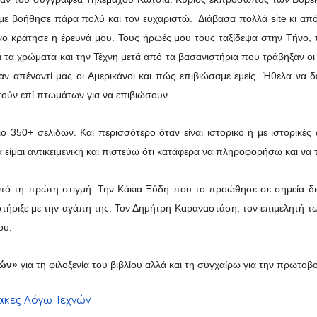
με βοήθησε πάρα πολύ και τον ευχαριστώ. Διάβασα πολλά site κι από τ
νο κράτησε η έρευνά μου. Τους ήρωές μου τους ταξίδεψα στην Τήνο,
α τα χρώματα και την Τέχνη μετά από τα βασανιστήρια που τράβηξαν οι 
ν απέναντί μας οι Αμερικάνοι και πώς επιβιώσαμε εμείς. Ήθελα να δεί
τούν επί πτωμάτων για να επιβιώσουν.
ίο 350+ σελίδων. Και περισσότερο όταν είναι ιστορικό ή με ιστορικ
 είμαι αντικειμενική και πιστεύω ότι κατάφερα να πληροφορήσω και να
πό τη πρώτη στιγμή. Την Κάκια Ξύδη που το προώθησε σε σημεία διαν
τήριξε με την αγάπη της. Τον Δημήτρη Καραναστάση, τον επιμελητή τ
ου.
νών»
για τη φιλοξενία του βιβλίου αλλά και τη συγχαίρω για την πρωτο
κες Λόγω Τεχνών