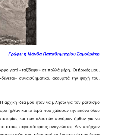
Γράφει η Μάγδα Παπαδημητρίου Σαμοθράκη
ρφο γιατί «ταξίδεψα» σε πολλά μέρη. Οι ήρωές μου,
«δένεται» συναισθηματικά, ακουμπά την ψυχή του,
Η αρχική ιδέα μου ήταν να μιλήσω για τον ρατσισμό
λωρά ήρθαν και τα ξερά που χάλασαν την εικόνα όλου
ικτατορίας και των κλειστών συνόρων ήρθαν για να
ωστο στους περισσότερους αναγνώστες. Δεν υπήρχαν
ιοηπειρωτών που μέσα από τη λογοτεχνία μας έκανε