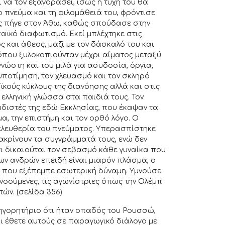
ι να τον εξαγοράσει, ίσως η τύχη του θα
ο πνεύμα και τη φιλομάθειά του, φρόντισε
ς πήγε στον Άθω, καθώς σπούδασε στην
αϊκό διαφωτισμό. Εκεί μπλέχτηκε στις
 και άθεος, μαζί με τον δάσκαλό του και
 όπου ξυλοκοπιούνταν μέχρι αίματος μεταξύ
νώστη και του μιλά για ασυδοσία, όργια,
 υποτίμηση, τον χλευασμό και τον σκληρό
ϊκούς κύκλους της διανόησης αλλά και στις
ν ελληνική γλώσσα στα παιδιά τους. Τον
διστές της εδώ Εκκλησίας, που έκαψαν τα
, την επιστήμη και τον ορθό λόγο. Ο
 ελευθερία του πνεύματος. Υπερασπίστηκε
ακρίνουν τα συγγράμματά τους, ενώ δεν
τι δικαιούται τον σεβασμό κάθε γυναίκα που
 των ανδρών επειδή είναι μιαρόν πλάσμα, ο
η που εξέπεμπε εσωτερική δύναμη. Υμνούσε
ανοούμενες, τις αγωνίστριες όπως την Ολέμπ
τών. (σελίδα 356)
κατηγορητήριο ότι ήταν οπαδός του Ρουσσώ,
αι έθετε αυτούς σε παραγωγικό διάλογο με