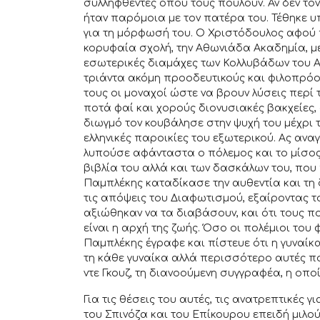
συλληφθέντες όπου τους πουλούν. Αν δεν τον
ήταν παρόμοια με τον πατέρα του. Τέθηκε υπ
για τη μόρφωσή του. Ο Χριστόδουλος αφού
κορυφαία σχολή, την Αθωνιάδα Ακαδημία, με
εσωτερικές διαμάχες των Κολλυβάδων του Αγ
τριάντα ακόμη προοδευτικούς και φιλοπρόοδ
τους οι μοναχοί ώστε να βρουν λύσεις περί
ποτά φαί και χορούς διονυσιακές βακχείες, 
διωγμό τον κουβάλησε στην ψυχή του μέχρι τ
ελληνικές παροικίες του εξωτερικού. Ας αναγ
λυπούσε αφάνταστα ο πόλεμος και το μίσο
βιβλία του αλλά και των δασκάλων του, που
Παμπλέκης καταδίκασε την αυθεντία και τη 
τις απόψεις του Διαφωτισμού, εξαίροντας τ
αξιώθηκαν να τα διαβάσουν, και ότι τους π
είναι η αρχή της ζωής. Όσο οι πολέμιοι του
Παμπλέκης έγραφε και πίστευε ότι η γυναίκ
τη κάθε γυναίκα αλλά περισσότερο αυτές που
ντε Γκουζ, τη διανοούμενη συγγραφέα, η οπο
Για τις θέσεις του αυτές, τις ανατρεπτικές
του Σπινόζα και του Επίκουρου επειδή μιλο