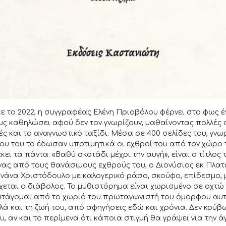
ηκε το 2022, η συγγραφέας Ελένη Πριοβόλου φέρνει στο φως
υς καθηλώσει αφού δεν τον γνωρίζουν, μαθαίνοντας πολλές α
ς και το αναγνωστικό ταξίδι. Μέσα σε 400 σελίδες του, γ
υ του το έδωσαν υποτιμητικά οι εχθροί του από τον χώρο 
ι τα πάντα. «Βαθύ σκοτάδι μέχρι την αυγή», είναι ο τίτλος τ
ας από τους θανάσιμους εχθρούς του, ο Διονύσιος εκ Πλατ
ρνάνα Χριστόδουλο με καλογερικό ράσο, σκούφο, επίδεσμο, μ
χεται ο διάβολος. Το μυθιστόρημα είναι χωρισμένο σε οχτώ
 κατάγομαι από το χωριό του πρωταγωνιστή του όμορφου αυ
ά και τη ζωή του, από αφηγήσεις εδώ και χρόνια. Δεν κρύβ
 αν και το περίμενα ότι κάποια στιγμή θα γράψει για την 