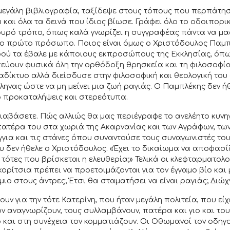
εγάλη βιβλιογραφία, ταξίδεψε στους τόπους που περπάτησε
ά και όλα τα δεινά που ίδιος βίωσε. Γράφει όλο το οδοιπορι
φυρό τρόπο, όπως καλά γνωρίζει η συγγραφέας πάντα να μα
το πρώτο πρόσωπο. Ποιος είναι όμως ο Χριστόδουλος Παμπλέ
φού τα έβαλε με κάποιους εκπροσώπους της Εκκλησίας, όπω
ύουν φυσικά όλη την ορθόδοξη θρησκεία και τη φιλοσοφία 
δίκτυο αλλά διείσδυσε στην φιλοσοφική και θεολογική του σ
ηνας ώστε να μη μείνει μια ζωή ραγιάς. Ο Παμπλέκης δεν ήθ
πό προκαταλήψεις και στερεότυπα.
διαβάσετε. Πώς αλλιώς θα μας περιέγραφε το ανελέητο κυν
πατέρα του στα χωριά της Ακαρνανίας και των Αγράφων, των
για και τις στάνες όπου συναντούσε τους συναγωνιστές του,
ου δεν ήθελε ο Χριστόδουλος. «Έχει το δικαίωμα να αποφασίζε
 τότες που βρίσκεται η ελευθερία;» Τελικά οι κλεφταρματο
ορίτσια πρέπει να προετοιμάζονται για τον έγγαμο βίο και 
μιο στους άντρες; Έτσι θα σταματήσει να είναι ραγιάς; Δι
ουν για την τότε Κατερίνη, που ήταν μεγάλη πολιτεία, που 
ον αναγνωρίζουν, τους συλλαμβάνουν, πατέρα και γιο και το
 και στη συνέχεια τον κομματιάζουν. Οι Οθωμανοί τον οδη