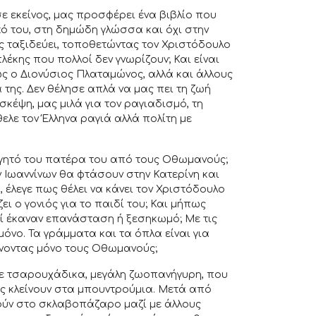
 εκείνος, μας προσφέρει ένα βιβλίο που
κό του, στη δημώδη γλώσσα και όχι στην
ς ταξιδεύει, τοποθετώντας τον Χριστόδουλο
κης που πολλοί δεν γνωρίζουν; Και είναι
ς ο Διονύσιος Πλαταμώνος, αλλά και άλλους
της. Δεν θέλησε απλά να μας πει τη ζωή
κέψη, μας μιλά για τον ραγιαδισμό, τη
ελε τον Έλληνα ραγιά αλλά πολίτη με
ηγητό του πατέρα του από τους Οθωμανούς;
 Ιωαννίνων θα φτάσουν στην Κατερίνη και
 έλεγε πως θέλει να κάνει τον Χριστόδουλο
ι ο γονιός για το παιδί του; Και μήπως
λοί έκαναν επανάσταση ή ξεσηκωμό; Με τις
μόνο. Τα γράμματα και τα όπλα είναι για
ώχνοντας μόνο τους Οθωμανούς;
είχε τσαρουχάδικα, μεγάλη ζωοπανήγυρη, που
υς κλείνουν στα μπουντρούμια. Μετά από
γούν στο σκλαβοπάζαρο μαζί με άλλους