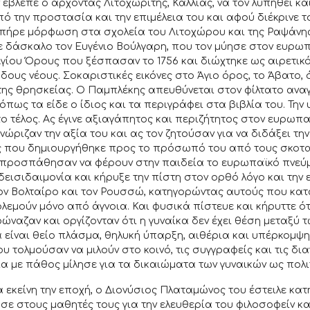
 έβλεπε ο άρχοντας Λιτοχωρίτης, Καλλίας, να τον λυπηθεί κα
ό την προστασία και την επιμέλεια του και αφού διέκρινε τ
 πήρε μόρφωση στα σχολεία του Λιτοχώρου και της Ραψάνη
 δάσκαλο τον Ευγένιο Βούλγαρη, που τον μύησε στον ευρωπ
ίου Όρους που ξέσπασαν το 1756 και διώχτηκε ως αιρετικός
ους νέους. Σοκαριστικές εικόνες στο Άγιο όρος, το Άβατο,
 της θρησκείας. Ο Παμπλέκης απευθύνεται στον φίλτατο αναγ
όπως τα είδε ο ίδιος και τα περιγράφει στα βιβλία του. Την
ο τέλος. Ας έγινε αξιαγάπητος και περιζήτητος στον ευρωπα
νώριζαν την αξία του και ας τον ζητούσαν για να διδάξει τη
ς που δημιουργήθηκε προς το πρόσωπό του από τους σκοτα
 προσπάθησαν να φέρουν στην παιδεία το ευρωπαϊκό πνεύμα
δεισιδαιμονία και κήρυξε την πίστη στον ορθό λόγο και την
ον Βολταίρο και τον Ρουσσώ, κατηγορώντας αυτούς που κατ
ολεμούν μόνο από άγνοια. Και φυσικά πίστευε και κήρυττε ό
 φώναζαν και οργίζονταν ότι η γυναίκα δεν έχει θέση μεταξύ
α είναι θείο πλάσμα, θηλυκή ύπαρξη, αιθέρια και υπέρκομψ
 τολμούσαν να μιλούν στο κοινό, τις συγγραφείς και τις δι
ία με πάθος μίλησε για τα δικαιώματα των γυναικών ως πολι
 για εκείνη την εποχή, ο Διονύσιος Πλαταμώνος του έστειλε 
ύσε στους μαθητές τους για την ελευθερία του φιλοσοφείν κ