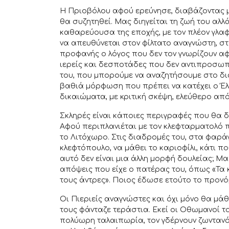
Η Πριοβόλου αφού ερεύνησε, διαβάζοντας μ
θα συζητηθεί. Μας διηγείται τη ζωή του αλλ
καθαρεύουσα της εποχής, με τον πλέον γλα
να απευθύνεται στον φίλτατο αναγνώστη, σ
προφανής ο λόγος που δεν τον γνωρίζουν α
ιερείς και δεσποτάδες που δεν αντιπροσωπε
του, που μπορούμε να αναζητήσουμε στο δια
βαθιά μόρφωση που πρέπει να κατέχει ο Έλλ
δικαιώματα, με κριτική σκέψη, ελεύθερο α
Σκληρές είναι κάποιες περιγραφές που θα 
Αφού περιπλανιέται με τον κλεφταρματολό 
το Λιτόχωρο. Στις διαδρομές του, στα φαράγ
κλεφτόπουλο, να μάθει το καριοφίλι, κάτι π
αυτό δεν είναι μια άλλη μορφή δουλείας; Μα
απόψεις που είχε ο πατέρας του, όπως «Τα κ
τους άντρες». Ποιος έδωσε ετούτο το προνό
Οι Πιεριείς αναγνώστες και όχι μόνο θα μάθ
τους φάνταζε τεράστια. Εκεί οι Οθωμανοί τ
πολύωρη ταλαιπωρία, τον γδέρνουν ζωντανό