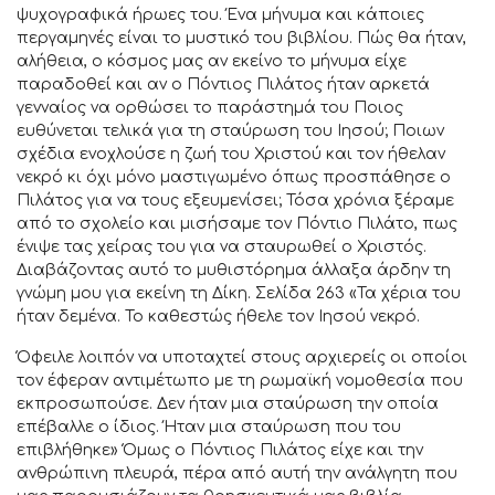
ψυχογραφικά ήρωες του. Ένα μήνυμα και κάποιες
περγαμηνές είναι το μυστικό του βιβλίου. Πώς θα ήταν,
αλήθεια, ο κόσμος μας αν εκείνο το μήνυμα είχε
παραδοθεί και αν ο Πόντιος Πιλάτος ήταν αρκετά
γενναίος να ορθώσει το παράστημά του Ποιος
ευθύνεται τελικά για τη σταύρωση του Ιησού; Ποιων
σχέδια ενοχλούσε η ζωή του Χριστού και τον ήθελαν
νεκρό κι όχι μόνο μαστιγωμένο όπως προσπάθησε ο
Πιλάτος για να τους εξευμενίσει; Τόσα χρόνια ξέραμε
από το σχολείο και μισήσαμε τον Πόντιο Πιλάτο, πως
ένιψε τας χείρας του για να σταυρωθεί ο Χριστός.
Διαβάζοντας αυτό το μυθιστόρημα άλλαξα άρδην τη
γνώμη μου για εκείνη τη Δίκη. Σελίδα 263 «Τα χέρια του
ήταν δεμένα. Το καθεστώς ήθελε τον Ιησού νεκρό.
Όφειλε λοιπόν να υποταχτεί στους αρχιερείς οι οποίοι
τον έφεραν αντιμέτωπο με τη ρωμαϊκή νομοθεσία που
εκπροσωπούσε. Δεν ήταν μια σταύρωση την οποία
επέβαλλε ο ίδιος. Ήταν μια σταύρωση που του
επιβλήθηκε» Όμως ο Πόντιος Πιλάτος είχε και την
ανθρώπινη πλευρά, πέρα από αυτή την ανάλγητη που