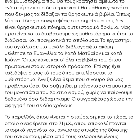
ένα μυθιστόρημα που θα τους κρατήσει αμείωτο το
ενδιαφέρον και ο δεύτερος γιατί θα μάθουν γεγονότα
που δεν μας τα δίδαξαν τα θρησκευτικά βιβλία. Όπως
λέει και ίδιος ο συγγραφέας στο σημείωμα του, δεν
είναι θρησκευτικό πόνημα, ούτε ιστορικό δοκίμιο. Μας
προτείνει να το διαβάσουμε ως μυθιστόρημα κι έτσι το
διάβασα. Και πραγματικά το απόλαυσα. Το εργαστήρι
του αγκάλιασε μια μεγάλη βιβλιογραφία ακόμη
μελέτησε τα Ευαγγέλια το Κατά Ματθαίον και κατά
Ιωάννη. Όπως κάνει και σ’ όλα τα βιβλία του, όπου
πρωταγωνιστούν ιστορικά πρόσωπα. Επίσης έχει
ταξιδέψει στους τόπους όπου εκτυλίσσεται το
μυθιστόρημα. Άγγιξε ένα θέμα που σίγουρα θα μας
προβληματίσει, θα συζητηθεί μπαίνοντας στα μυστικά
του μονοπάτια του Χριστιανισμού, χωρίς να παίρνουμε
δεδομένα όσα διδαχτήκαμε. Ο συγγραφέας χώρισε την
αφήγησή του σε δύο χρόνους.
Το παρελθόν, όπου γίνεται η σταύρωση, και το τώρα, το
οποίο αναφέρεται στο 71 μ.Χ., όπου αποκαλύπτονται
ιστορικά γεγονότα και άγνωστες στιγμές της δύναμης
του ανθρώπου, μέσα από τους καλοδουλεμένους