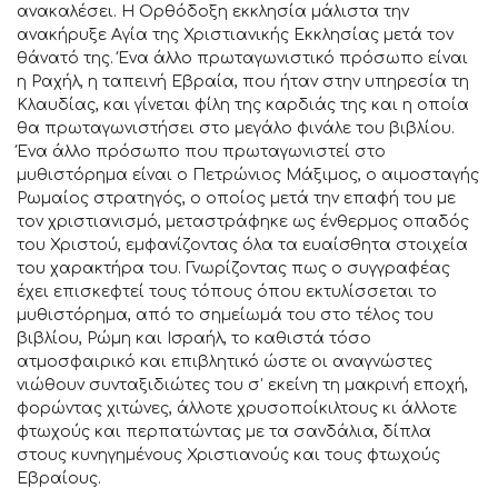
ανακαλέσει. Η Ορθόδοξη εκκλησία μάλιστα την
ανακήρυξε Αγία της Χριστιανικής Εκκλησίας μετά τον
θάνατό της. Ένα άλλο πρωταγωνιστικό πρόσωπο είναι
η Ραχήλ, η ταπεινή Εβραία, που ήταν στην υπηρεσία τη
Κλαυδίας, και γίνεται φίλη της καρδιάς της και η οποία
θα πρωταγωνιστήσει στο μεγάλο φινάλε του βιβλίου.
Ένα άλλο πρόσωπο που πρωταγωνιστεί στο
μυθιστόρημα είναι ο Πετρώνιος Μάξιμος, ο αιμοσταγής
Ρωμαίος στρατηγός, ο οποίος μετά την επαφή του με
τον χριστιανισμό, μεταστράφηκε ως ένθερμος οπαδός
του Χριστού, εμφανίζοντας όλα τα ευαίσθητα στοιχεία
του χαρακτήρα του. Γνωρίζοντας πως ο συγγραφέας
έχει επισκεφτεί τους τόπους όπου εκτυλίσσεται το
μυθιστόρημα, από το σημείωμά του στο τέλος του
βιβλίου, Ρώμη και Ισραήλ, το καθιστά τόσο
ατμοσφαιρικό και επιβλητικό ώστε οι αναγνώστες
νιώθουν συνταξιδιώτες του σ’ εκείνη τη μακρινή εποχή,
φορώντας χιτώνες, άλλοτε χρυσοποίκιλτους κι άλλοτε
φτωχούς και περπατώντας με τα σανδάλια, δίπλα
στους κυνηγημένους Χριστιανούς και τους φτωχούς
Εβραίους.