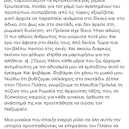
μας παρουσιάζουν τα θρησκευτικά μας βιβλία.
Ερωτεύεται, πονάει για τον χαμό των αγαπημένων του
προσώπων, συντρίβεται από τις τύψεις, εξορίζεται
γιατί άρχισε να παραπαίει ανάμεσα στο δίκαιο και στο
άδικο, στο φως και στο σκοτάδι, και δεν άρεσε στη
ρωμαϊκή διοίκηση.. «Η Πρόκλα είχε δίκιο. Ήταν αθώος.
Ο πιο αθώος άνθρωπος που γνώρισα ποτέ μου. Και
εγώ τον άφησα στο έλεός τους. Από δειλία. Τώρα πια
τον βλέπω παντού στις σκιές. Και ακούω διαρκώς
εκείνον τον ψίθυρο: «Ήρθα να μαρτυρήσω για την
αλήθεια…»[…] Όμως πλέον, κάθε μέρα που ζω, έρχομαι
αντιμέτωπος με την αδυναμία μου να εμποδίσω αυτό το
έγκλημα. Και φοβάμαι. Φοβάμαι ότι χάνω το μυαλό μου.
Νιώθω ότι βυθίζομαι ολόκληρος στο σκοτάδι». Δίπλα
στον Πόντιο Πιλάτο, γνωρίζουμε τη Κλαυδία Πρόκλα, τη
σύζυγο του, μια Ρωμαία της άρχουσας τάξης, που, σε
δύσκολους καιρούς για κάθε γυναίκα, όρθωσε το
ανάστημά της και προσπάθησε να σώσει τον
Ναζωραίο.
Μια γυναίκα που έπαιξε ενεργό ρόλο σε όλη αυτήν την
ιστορία προσπαθώντας να επηρεάσει τον Πιλάτο να